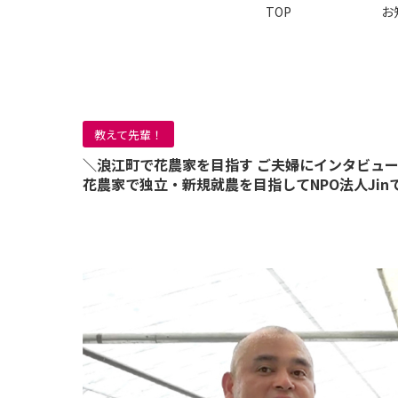
TOP
お
教えて先輩！
＼浪江町で花農家を目指す ご夫婦にインタビュ
花農家で独立・新規就農を目指してNPO法人Ji