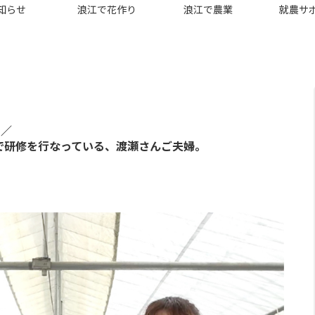
知らせ
浪江で花作り
浪江で農業
就農サ
ー／
nで研修を行なっている、渡瀬さんご夫婦。