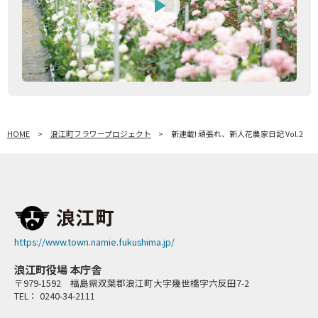
HOME
浪江町フラワープロジェクト
新連載! 頑張れ、新人花農家日記 Vol.2
https://www.town.namie.fukushima.jp/
浪江町役場 本庁舎
〒979-1592 福島県双葉郡浪江町大字幾世橋字六反田7-2
TEL： 0240-34-2111