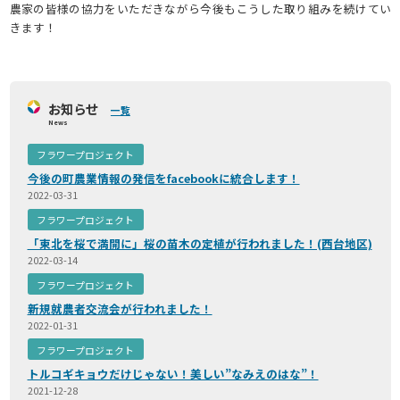
農家の皆様の協力をいただきながら今後もこうした取り組みを続けてい
きます！
お知らせ
一覧
News
フラワープロジェクト
今後の町農業情報の発信をfacebookに統合します！
2022-03-31
フラワープロジェクト
「東北を桜で満開に」桜の苗木の定植が行われました！(西台地区)
2022-03-14
フラワープロジェクト
新規就農者交流会が行われました！
2022-01-31
フラワープロジェクト
トルコギキョウだけじゃない！美しい”なみえのはな”！
2021-12-28