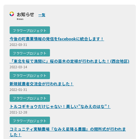
お知らせ
一覧
News
フラワープロジェクト
今後の町農業情報の発信をfacebookに統合します！
2022-03-31
フラワープロジェクト
「東北を桜で満開に」桜の苗木の定植が行われました！(西台地区)
2022-03-14
フラワープロジェクト
新規就農者交流会が行われました！
2022-01-31
フラワープロジェクト
トルコギキョウだけじゃない！美しい”なみえのはな”！
2021-12-28
フラワープロジェクト
コミュニティ実験農場『なみえ星降る農園』の開所式が行われま
した！