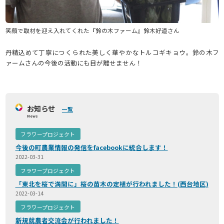
笑顔で取材を迎え入れてくれた『鈴の木ファーム』鈴木好道さん
丹精込めて丁寧につくられた美しく華やかなトルコギキョウ。鈴の木フ
ァームさんの今後の活動にも目が離せません！
お知らせ
一覧
News
フラワープロジェクト
今後の町農業情報の発信をfacebookに統合します！
2022-03-31
フラワープロジェクト
「東北を桜で満開に」桜の苗木の定植が行われました！(西台地区)
2022-03-14
フラワープロジェクト
新規就農者交流会が行われました！